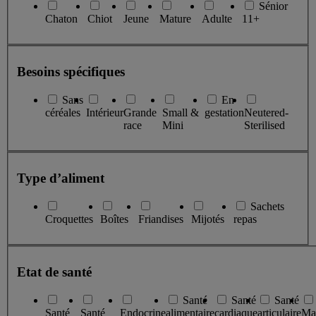
Sénior
Chaton
Chiot
Jeune
Mature
Adulte
11+
Besoins spécifiques
Sans
En
céréales
Intérieur
Grande
Small &
gestation
Neutered-
race
Mini
Sterilised
Type d’aliment
Sachets
Croquettes
Boîtes
Friandises
Mijotés
repas
Etat de santé
Santé
Santé
Santé
Santé
Santé
Endocrine
alimentaire
cardiaque
articulaire
Ma