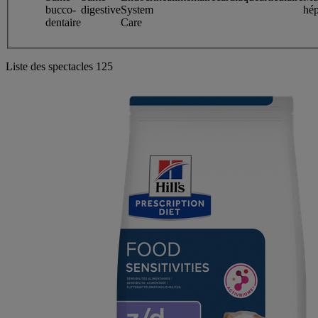
bucco-
digestive
System
hép
dentaire
Care
Liste des spectacles
125