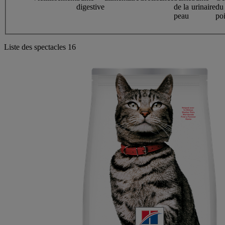
digestive
de la
urinaire
du
peau
po
Liste des spectacles
16