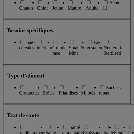
Sénior
Chaton
Chiot
Jeune
Mature
Adulte
11+
Besoins spécifiques
Sans
En
céréales
Intérieur
Grande
Small &
gestation
Neutered-
race
Mini
Sterilised
Type d’aliment
Sachets
Croquettes
Boîtes
Friandises
Mijotés
repas
Etat de santé
Santé
Vieillissement
Santé
alimentaire
Croissance
Santé
Santé
Ge