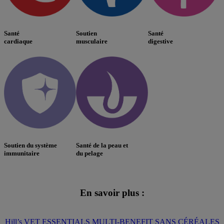
Santé
Soutien
Santé
cardiaque
musculaire
digestive
Soutien du système
Santé de la peau et
immunitaire
du pelage
En savoir plus :
Hill’s VET ESSENTIALS MULTI-BENEFIT SANS CÉRÉALES