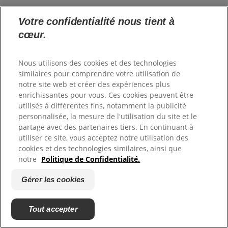
En savoir plus :
Votre confidentialité nous tient à
cœur.
Hill’s VET ESSENTIALS MULTI-BENEFIT +Weight Croquettes
au poulet pour chat adulte mature de 7 ans et +
Nous utilisons des cookies et des technologies
Hill’s VET ESSENTIALS MULTI-BENEFIT +Weight Croquettes
similaires pour comprendre votre utilisation de
au thon pour jeune chat adulte
notre site web et créer des expériences plus
enrichissantes pour vous. Ces cookies peuvent être
Hill’s VET ESSENTIALS MULTI-BENEFIT +Low Fat +High
utilisés à différentes fins, notamment la publicité
Fibre Sachets repas au poulet pour chat, cuisson lente, 12 sachets de
personnalisée, la mesure de l'utilisation du site et le
85 g
partage avec des partenaires tiers. En continuant à
utiliser ce site, vous acceptez notre utilisation des
cookies et des technologies similaires, ainsi que
+Dentaire
notre
Politique de Confidentialité.
Réduit l’accumulation de plaque et de tartre tout en maintenant les
Gérer les cookies
dents et les gencives en bonne santé grâce à notre technologie de
croquettes dentaires cliniquement prouvée
Tout accepter