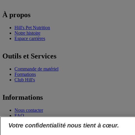
À propos
Hill's Pet Nutrition
Notre histoire
Espace carrières
Outils et Services
Commande de matériel
Formations
Club Hill's
Informations
Nous contacter
FAQ
Mon profil
Votre confidentialité nous tient à cœur.
Engagements Hill's